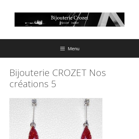
Aller
au
contenu
Menu
Bijouterie CROZET Nos
créations 5